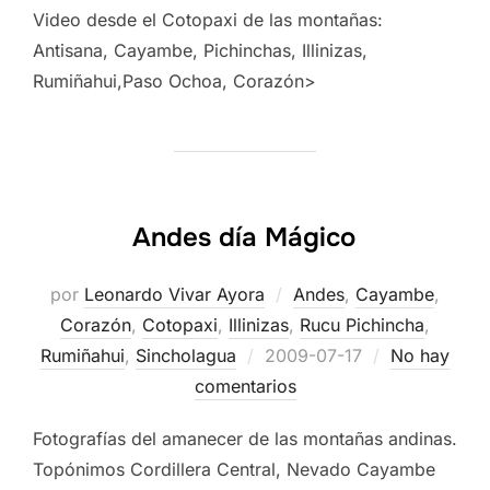
Video desde el Cotopaxi de las montañas:
Antisana, Cayambe, Pichinchas, Illinizas,
Rumiñahui,Paso Ochoa, Corazón>
Andes día Mágico
por
Leonardo Vivar Ayora
Andes
,
Cayambe
,
Corazón
,
Cotopaxi
,
Illinizas
,
Rucu Pichincha
,
Publicado
Rumiñahui
,
Sincholagua
2009-07-17
No hay
el
comentarios
Fotografías del amanecer de las montañas andinas.
Topónimos Cordillera Central, Nevado Cayambe