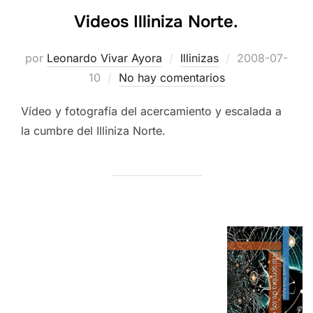
Videos Illiniza Norte.
Publicado
por
Leonardo Vivar Ayora
Illinizas
2008-07-
el
10
No hay comentarios
Vídeo y fotografía del acercamiento y escalada a
la cumbre del Illiniza Norte.