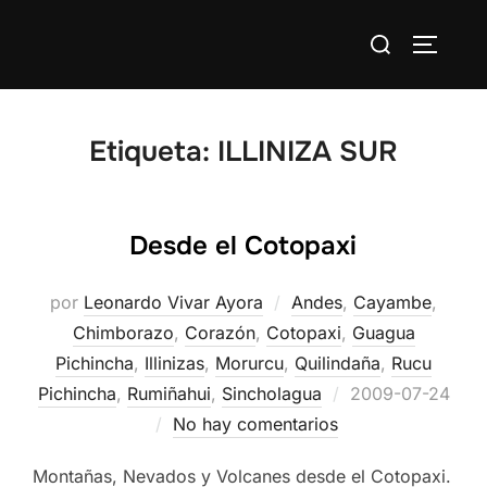
Saltar
Buscar:
al
ALTERN
contenido
Etiqueta:
ILLINIZA SUR
Desde el Cotopaxi
por
Leonardo Vivar Ayora
Andes
,
Cayambe
,
Chimborazo
,
Corazón
,
Cotopaxi
,
Guagua
Pichincha
,
Illinizas
,
Morurcu
,
Quilindaña
,
Rucu
Publicado
Pichincha
,
Rumiñahui
,
Sincholagua
2009-07-24
el
No hay comentarios
Montañas, Nevados y Volcanes desde el Cotopaxi.