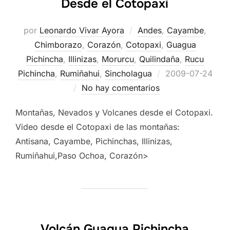
Desde el Cotopaxi
por
Leonardo Vivar Ayora
Andes
,
Cayambe
,
Chimborazo
,
Corazón
,
Cotopaxi
,
Guagua
Pichincha
,
Illinizas
,
Morurcu
,
Quilindaña
,
Rucu
Publicado
Pichincha
,
Rumiñahui
,
Sincholagua
2009-07-24
el
No hay comentarios
Montañas, Nevados y Volcanes desde el Cotopaxi.
Video desde el Cotopaxi de las montañas:
Antisana, Cayambe, Pichinchas, Illinizas,
Rumiñahui,Paso Ochoa, Corazón>
Volcán Guagua Pichincha