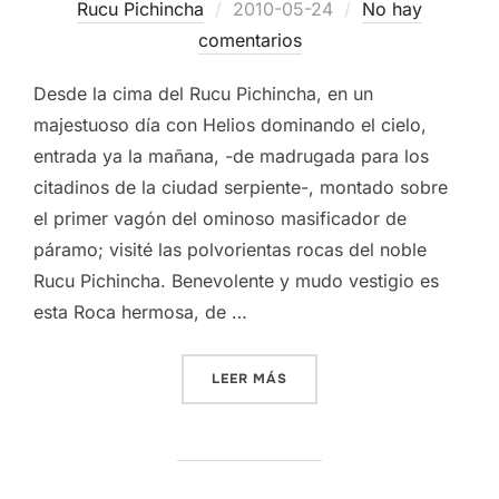
Publicado
Rucu Pichincha
2010-05-24
No hay
el
comentarios
Desde la cima del Rucu Pichincha, en un
majestuoso día con Helios dominando el cielo,
entrada ya la mañana, -de madrugada para los
citadinos de la ciudad serpiente-, montado sobre
el primer vagón del ominoso masificador de
páramo; visité las polvorientas rocas del noble
Rucu Pichincha. Benevolente y mudo vestigio es
esta Roca hermosa, de …
«COLOSOS DESDE EL RUCU 
LEER MÁS