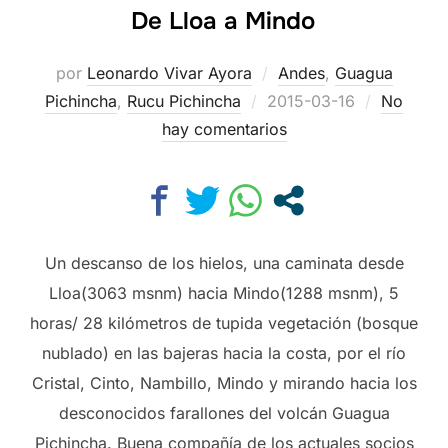
De Lloa a Mindo
por
Leonardo Vivar Ayora
Andes
,
Guagua
Publicado
Pichincha
,
Rucu Pichincha
2015-03-16
No
el
hay comentarios
Un descanso de los hielos, una caminata desde
Lloa(3063 msnm) hacia Mindo(1288 msnm), 5
horas/ 28 kilómetros de tupida vegetación (bosque
nublado) en las bajeras hacia la costa, por el río
Cristal, Cinto, Nambillo, Mindo y mirando hacia los
desconocidos farallones del volcán Guagua
Pichincha. Buena compañía de los actuales socios