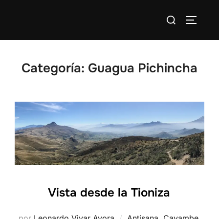
Saltar
Buscar:
al
ALTERN
contenido
Categoría:
Guagua Pichincha
Vista desde la Tioniza
por
Leonardo Vivar Ayora
Antisana
,
Cayambe
,