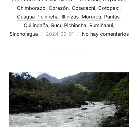
Chimborazo
,
Corazón
,
Cotacachi
,
Cotopaxi
,
Guagua Pichincha
,
Illinizas
,
Morurcu
,
Puntas
,
Quilindaña
,
Rucu Pichincha
,
Rumiñahui
,
Publicado
Sincholagua
2024-09-01
No hay comentarios
el