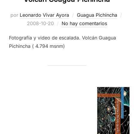
Publ
por
Leonardo Vivar Ayora
Guagua Pichincha
el
2008-10-20
No hay comentarios
Fotografía y video de escalada. Volcán Guagua
Pichincha ( 4.794 msnm)