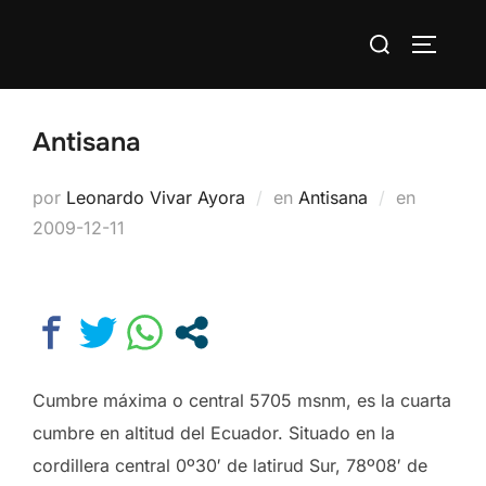
Saltar
Buscar:
al
ALTERN
contenido
Antisana
Publica
por
Leonardo Vivar Ayora
en
Antisana
en
el
2009-12-11
Cumbre máxima o central 5705 msnm, es la cuarta
cumbre en altitud del Ecuador. Situado en la
cordillera central 0º30′ de latirud Sur, 78º08′ de