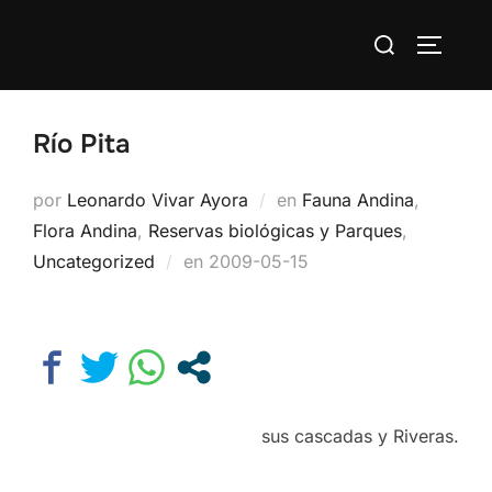
Saltar
Buscar:
al
ALTERN
contenido
Río Pita
por
Leonardo Vivar Ayora
en
Fauna Andina
,
Flora Andina
,
Reservas biológicas y Parques
,
Publicado
Uncategorized
en
2009-05-15
el
sus cascadas y Riveras.