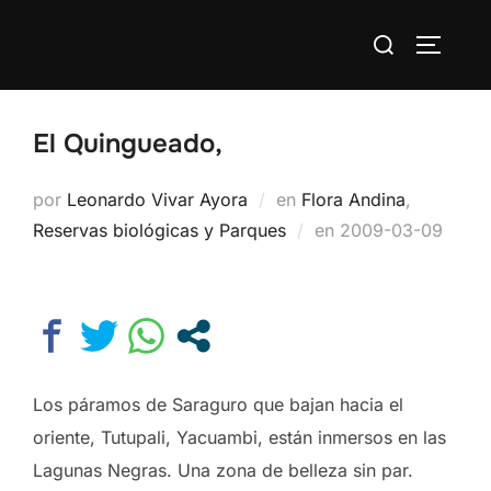
Saltar
Buscar:
al
ALTERN
contenido
El Quingueado,
por
Leonardo Vivar Ayora
en
Flora Andina
,
Publicado
Reservas biológicas y Parques
en
2009-03-09
el
Los páramos de Saraguro que bajan hacia el
oriente, Tutupali, Yacuambi, están inmersos en las
Lagunas Negras. Una zona de belleza sin par.