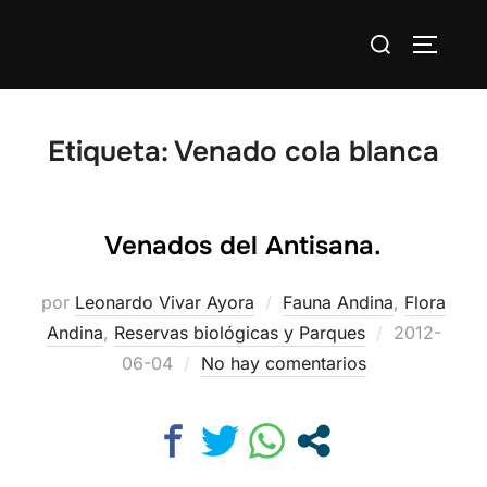
Saltar
Buscar:
al
ALTERN
contenido
Etiqueta:
Venado cola blanca
Venados del Antisana.
por
Leonardo Vivar Ayora
Fauna Andina
,
Flora
Publicado
Andina
,
Reservas biológicas y Parques
2012-
el
06-04
No hay comentarios