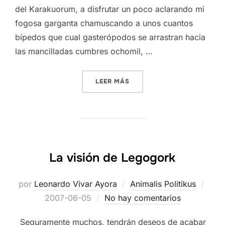
del Karakuorum, a disfrutar un poco aclarando mi
fogosa garganta chamuscando a unos cuantos
bípedos que cual gasterópodos se arrastran hacia
las mancilladas cumbres ochomil, …
«PLANCHA LOCA.»
LEER MÁS
La visión de Legogork
Publ
por
Leonardo Vivar Ayora
Animalis Politikus
el
2007-06-05
No hay comentarios
Seguramente muchos, tendrán deseos de acabar