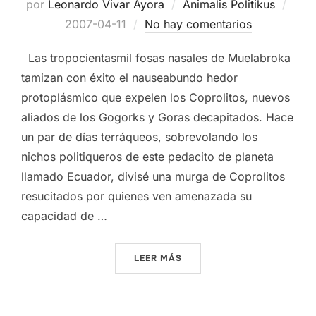
Publ
por
Leonardo Vivar Ayora
Animalis Politikus
el
2007-04-11
No hay comentarios
Las tropocientasmil fosas nasales de Muelabroka
tamizan con éxito el nauseabundo hedor
protoplásmico que expelen los Coprolitos, nuevos
aliados de los Gogorks y Goras decapitados. Hace
un par de días terráqueos, sobrevolando los
nichos politiqueros de este pedacito de planeta
llamado Ecuador, divisé una murga de Coprolitos
resucitados por quienes ven amenazada su
capacidad de …
«HEDOR COPROLÍTICO.»
LEER MÁS