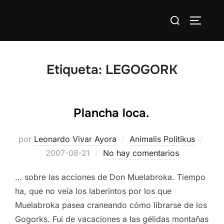
Saltar
Buscar:
al
ALTERN
contenido
Etiqueta:
LEGOGORK
Plancha loca.
Publ
por
Leonardo Vivar Ayora
Animalis Politikus
el
2007-08-21
No hay comentarios
… sobre las acciones de Don Muelabroka. Tiempo
ha, que no veía los laberintos por los que
Muelabroka pasea craneando cómo librarse de los
Gogorks. Fui de vacaciones a las gélidas montañas