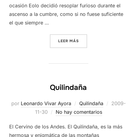
ocasión Eolo decidió resoplar furioso durante el
ascenso a la cumbre, como si no fuese suficiente
el que siempre …
«HABITANTES DEL CRÁTER.
LEER MÁS
Quilindaña
Publicado
por
Leonardo Vivar Ayora
Quilindaña
2009-
el
11-30
No hay comentarios
El Cervino de los Andes. El Quilindaña, es la más
hermosa y enigmática de las montañas