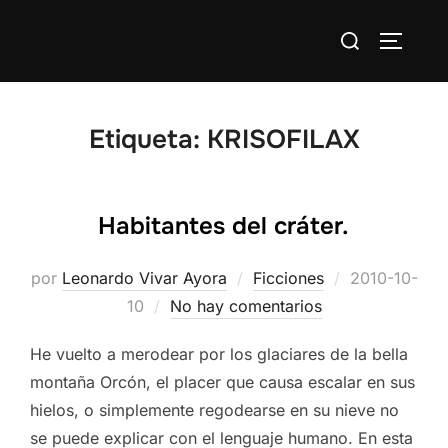
Saltar
Buscar:
al
ALTERN
contenido
Etiqueta:
KRISOFILAX
Habitantes del cráter.
Publicado
por
Leonardo Vivar Ayora
Ficciones
2010-10-
el
10
No hay comentarios
He vuelto a merodear por los glaciares de la bella
montaña Orcón, el placer que causa escalar en sus
hielos, o simplemente regodearse en su nieve no
se puede explicar con el lenguaje humano. En esta