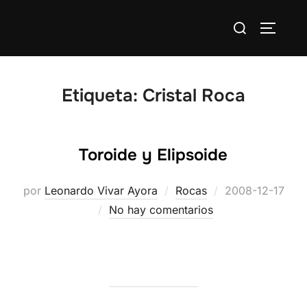
Saltar
Buscar:
al
ALTERN
contenido
Etiqueta:
Cristal Roca
Toroide y Elipsoide
Publicado
por
Leonardo Vivar Ayora
Rocas
2008-12-17
el
No hay comentarios