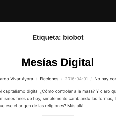
Etiqueta:
biobot
Mesías Digital
Publicado
ardo Vivar Ayora
Ficciones
2016-04-01
No hay co
el
el capitalismo digital ¿Cómo controlar a la masa? Y claro 
mismos fines de hoy, simplemente cambiando las formas, la
e ese el origen de las religiones? Más allá …