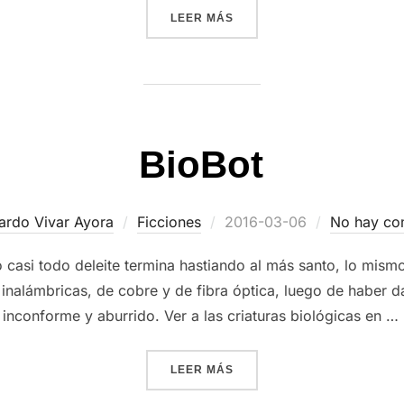
«MESÍAS DIGITAL»
LEER MÁS
BioBot
Publicado
ardo Vivar Ayora
Ficciones
2016-03-06
No hay co
el
casi todo deleite termina hastiando al más santo, lo mism
s inalámbricas, de cobre y de fibra óptica, luego de haber
nconforme y aburrido. Ver a las criaturas biológicas en …
«BIOBOT»
LEER MÁS