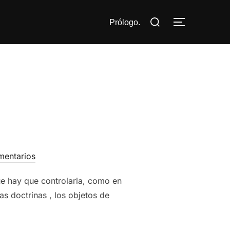
Buscar:
Prólogo.
ALTERNAR
mentarios
que hay que controlarla, como en
s doctrinas , los objetos de