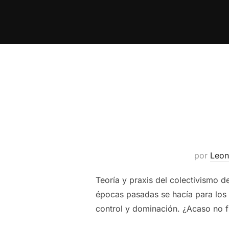
Saltar
al
contenido
por
Leon
Teoría y praxis del colectivismo d
épocas pasadas se hacía para los 
control y dominación. ¿Acaso no fu