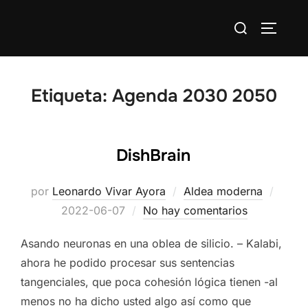
Saltar
Buscar:
al
ALTERN
contenido
Etiqueta:
Agenda 2030 2050
DishBrain
Publi
por
Leonardo Vivar Ayora
Aldea moderna
el
2022-06-07
No hay comentarios
Asando neuronas en una oblea de silicio. – Kalabi,
ahora he podido procesar sus sentencias
tangenciales, que poca cohesión lógica tienen -al
menos no ha dicho usted algo así como que